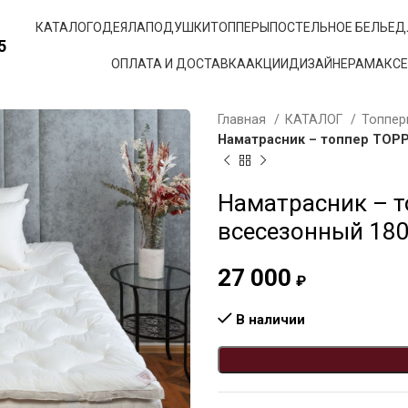
КАТАЛОГ
ОДЕЯЛА
ПОДУШКИ
ТОППЕРЫ
ПОСТЕЛЬНОЕ БЕЛЬЕ
Д
5
ОПЛАТА И ДОСТАВКА
АКЦИИ
ДИЗАЙНЕРАМ
АКС
Главная
КАТАЛОГ
Топпе
Наматрасник – топпер TOPP
Наматрасник – 
всесезонный 18
27 000
₽
В наличии