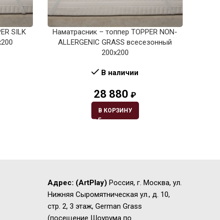
ER SILK
Наматрасник – топпер TOPPER NON-
Нама
х200
ALLERGENIC GRASS всесезонный
200х200
В наличии
28 880
₽
В КОРЗИНУ
Адрес:
(ArtPlay)
Россия, г. Москва, ул.
Нижняя Сыромятническая ул., д. 10,
стр. 2, 3 этаж, German Grass
(посещение Шоурума по