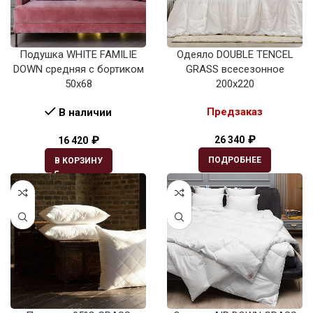
Подушка WHITE FAMILIE
Одеяло DOUBLE TENCEL
DOWN средняя с бортиком
GRASS всесезонное
50х68
200х220
Предзаказ
В наличии
₽
₽
26 340
16 420
ПОДРОБНЕЕ
В КОРЗИНУ