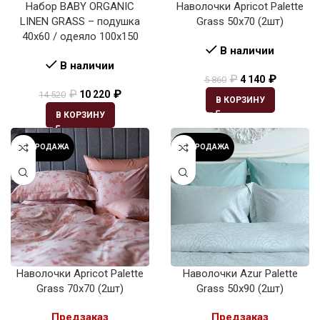
Набор BABY ORGANIC
Наволочки Apricot Palette
LINEN GRASS – подушка
Grass 50х70 (2шт)
40х60 / одеяло 100х150
В наличии
В наличии
₽
₽
4 140
5 860
₽
₽
10 220
14 520
В КОРЗИНУ
В КОРЗИНУ
РАСПРОДАЖА
РАСПРОДАЖА
Наволочки Apricot Palette
Наволочки Azur Palette
Grass 70х70 (2шт)
Grass 50х90 (2шт)
Предзаказ
Предзаказ