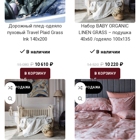
Дорожный плед-одеяло
Набор BABY ORGANIC
пуховый Travel Plaid Grass
LINEN GRASS – подушка
Ink 140х200
40х60 /одеяло 100х135
В наличии
В наличии
₽
₽
₽
₽
10 610
10 220
15 080
14 520
В КОРЗИНУ
В КОРЗИНУ
РАСПРОДАЖА
РАСПРОДАЖА