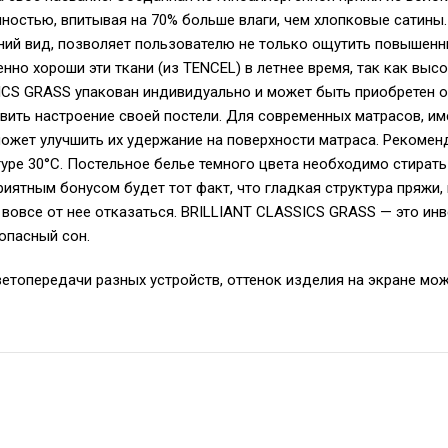
остью, впитывая на 70% больше влаги, чем хлопковые сатины.
ний вид, позволяет пользователю не только ощутить повышенн
енно хороши эти ткани (из TENCEL) в летнее время, так как в
CS GRASS упакован индивидуально и может быть приобретен от
вить настроение своей постели. Для современных матрасов, и
оможет улучшить их удержание на поверхности матраса. Реком
уре 30°С. Постельное белье темного цвета необходимо стирать
иятным бонусом будет тот факт, что гладкая структура пряжи,
 вовсе от нее отказаться. BRILLIANT CLASSICS GRASS — это инв
зопасный сон.
ветопередачи разных устройств, оттенок изделия на экране мож