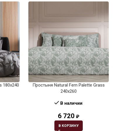
ss 180х240
Простыня Natural Fern Palette Grass
Прост
240х260
В наличии
6 720
₽
В КОРЗИНУ