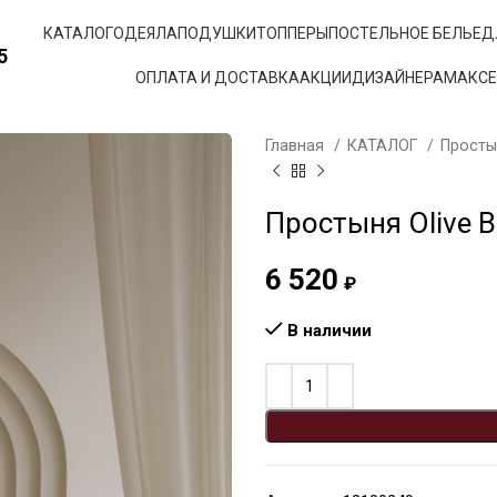
КАТАЛОГ
ОДЕЯЛА
ПОДУШКИ
ТОППЕРЫ
ПОСТЕЛЬНОЕ БЕЛЬЕ
Д
5
ОПЛАТА И ДОСТАВКА
АКЦИИ
ДИЗАЙНЕРАМ
АКС
Главная
КАТАЛОГ
Прост
Простыня Olive Br
6 520
₽
В наличии