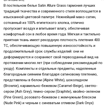
В постельном белье Satin Allure Grass гармония лучших
традиций ткачества и современного стиля воплощается в
изысканной цветовой палитре. Нежнейший мако-сатин,
сотканный из 100% египетского хлопка, отлично
пропускает воздух и впитывает влагу, обеспечивая
комфортный сон в любое время года. Мягкая и тактильно
приятная ткань имеет рекордную плотность плетения 400
ТС, обеспечивающую повышенную износостойкость и
продолжительный срок службы изделий: они не
деформируются и сохраняют свой первозданный вид на
протяжении многих лет (при соблюдении рекомендаций по
уходу). Комплекты и отдельные предметы, наделенные
благородным сиянием благодаря сатиновому плетению,
представлены в белом (Alpine White), шоколадном
(Brownie), карамельно-бежевом (Caramel-Beige), светло-
сером (Ash Grey), темно-сером (Graphite), хвойно-зеленом
(Pine Green), розовато-бежевом с жемчужным блеском
(Nude Pink) и черным c синеватым отливом (Dark Onyx)