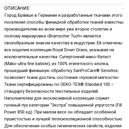
ОПИСАНИЕ
Город Бра́мше в Германии и разработанные ткачами этого
поселения способы финишной обработки тканей известны
производителям во всем мире уже второе столетие и
поэтому маркировка «Bramscher Tuch» является
своеобразным знаком качества в индустрии. Ей отмечены
все изделия коллекции Royal Down Grass, указывая на
исключительные качества. Супертонкий мако-батист
(Mako-ultra fine batiste), из 100% египетского хлопка,
прошедший финишную обработку SanProCare® Sensitive,
позволяет ткани достичь состояния «пуховой мягкости».
Ткани сертифицированы по OEKO-TEX® Standard 100 –
стандарту безопасности текстильных изделий.
Наполнителем для эксклюзивной коллекции служит
гусиный пух категории “Экстра” повышенной упругости (Fill
Power 850 ед). При малом весе он обладает особенной
пушистостью и лучшей теплоизоляционной способностью.
Для обеспечения особых гигиенических свойств, изделия