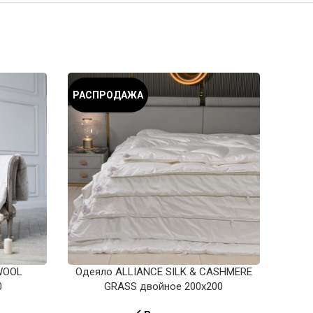
РАСПРОДАЖА
РАС
WOOL
Одеяло ALLIANCE SILK & CASHMERE
Од
0
GRASS двойное 200х200
TE