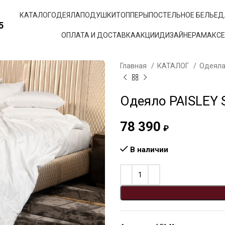
КАТАЛОГ
ОДЕЯЛА
ПОДУШКИ
ТОППЕРЫ
ПОСТЕЛЬНОЕ БЕЛЬЕ
Д
5
ОПЛАТА И ДОСТАВКА
АКЦИИ
ДИЗАЙНЕРАМ
АКС
Главная
КАТАЛОГ
Одеял
Одеяло PAISLEY 
78 390
₽
В наличии