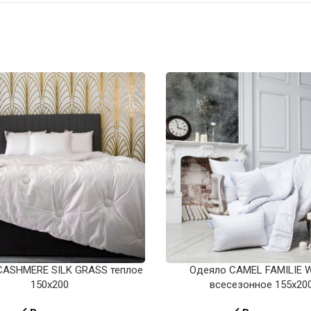
CASHMERE SILK GRASS теплое
Одеяло CAMEL FAMILIE 
150х200
всесезонное 155х20