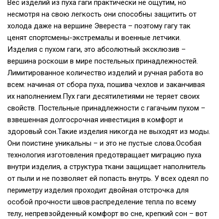
Вес изделий из пуха гаги практически не ощутим, но
несмотря на свою легкость они способны защитить от
холода даже на вершине Эвереста – поэтому гагу так
ценят спортсмены-экстремалы и военные летчики.
Изделия с пухом гаги, это абсолютный эксклюзив –
вершина роскоши в мире постельных принадлежностей.
Лимитированное количество изделий и ручная работа во
всем: начиная от сбора пуха, пошива чехлов и заканчивая
их наполнением.Пух гаги десятилетиями не теряет своих
свойств. Постельные принадлежности с гагачьим пухом –
взвешенная долгосрочная инвестиция в комфорт и
здоровый сон.Такие изделия никогда не выходят из моды.
Они поистине уникальны – и это не пустые слова.Особая
технология изготовления предотвращает миграцию пуха
внутри изделия, а структура ткани защищает наполнитель
от пыли и не позволяет ей попасть внутрь. У всех одеял по
периметру изделия проходит двойная отстрочка для
особой прочности швов.распределение тепла по всему
телу, непревзойденный комфорт во сне, крепкий сон – вот