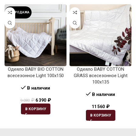
РАСПРОДАЖА
Одеяло BABY BIO COTTON
Одеяло BABY COTTON
всесезонное Light 100х150
GRASS всесезонное Light
100х135
В наличии
В наличии
₽
₽
6 390
9 080
₽
11 560
В КОРЗИНУ
В КОРЗИНУ