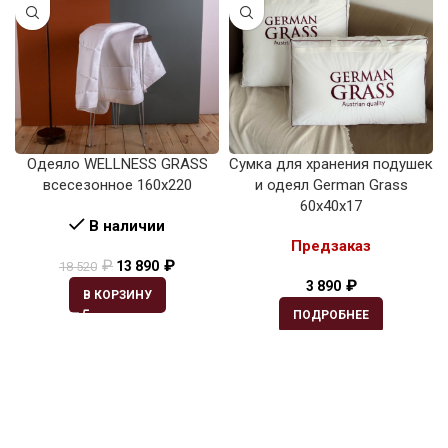
Одеяло WELLNESS GRASS
Сумка для хранения подушек
всесезонное 160х220
и одеял German Grass
60х40х17
В наличии
Предзаказ
₽
₽
13 890
18 520
₽
3 890
В КОРЗИНУ
ПОДРОБНЕЕ