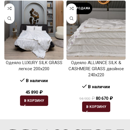
РАСПРОДАЖА
Одеяло LUXURY SILK GRASS
Одеяло ALLIANCE SILK &
легкое 200х200
CASHMERE GRASS двойное
240х220
В наличии
В наличии
₽
45 890
₽
₽
80 670
94 900
В КОРЗИНУ
В КОРЗИНУ