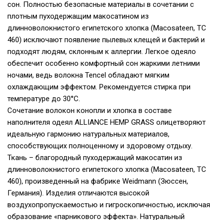
сон. Полностью безопасные материалы в сочетании с
плотным пуходержащим макосатином из
длинноволокнистого египетского хлопка (Macosateen, TC
460) исключают появление пылевых клещей и бактерий и
подходят людям, склонным к аллергии. Легкое одеяло
обеспечит особенно комфортный сон жаркими летними
ночами, ведь волокна Tencel обладают мягким
охлаждающим эффектом. Рекомендуется стирка при
температуре до 30°С.
Сочетание волокон конопли и хлопка в составе
наполнителя одеял ALLIANCE HEMP GRASS олицетворяют
идеальную гармонию натуральных материалов,
способствующих полноценному и здоровому отдыху.
Ткань – благородный пуходержащий макосатин из
длинноволокнистого египетского хлопка (Macosateen, TC
460), произведенный на фабрике Weidmann (Зюссен,
Германия). Изделия отличаются высокой
воздухопропускаемостью и гигроскопичностью, исключая
образование «парникового эффекта». Натуральный