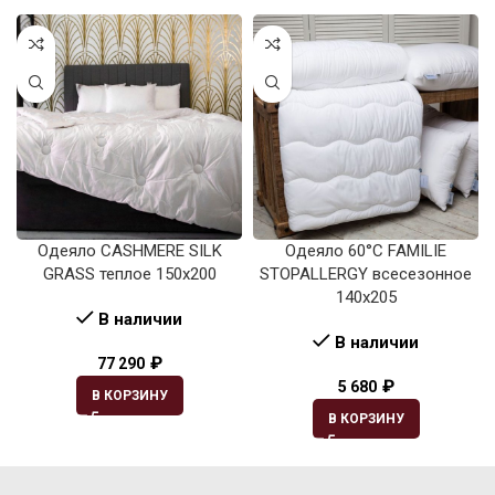
Одеяло CASHMERE SILK
Одеяло 60°C FAMILIE
GRASS теплое 150х200
STOPALLERGY всесезонное
140х205
В наличии
В наличии
₽
77 290
₽
5 680
В КОРЗИНУ
В КОРЗИНУ