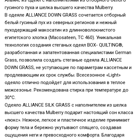
гусиного пуха и шелка высшего качества Mulberry.
В одеяле ALLIANCE DOWN GRASS сочетается отборный
белый гусиный пух из северных регионов и нежный
пуходержащий макосатин из длинноволокнистого
египетского хлопка (Macosateen, TC 460). Уникальная
технология создания стеганых одеял BOX- QUILTING®,
разработанная и запатентованная специалистами German
Grass, позволила создать стеганые одеяла ALLIANCE
DOWN GRASS, не уступающие по параметрам кассетным и
продлевающим их срок службы. Всесезонное «Light»
одеяло отлично подойдет для использования в теплое
межсезонье. Рекомендована стирка при температуре до
30°С.
Одеяло ALLIANCE SILK GRASS с наполнителем из шелка
высшего качества Mulberry подарит настоящий сон класса
«люкс». Нежное, легкое и пластичное изделие принимает
форму тела и бережно укутывают спящего, создавая
ощущения неги и превосходного комфорта. Благодаря