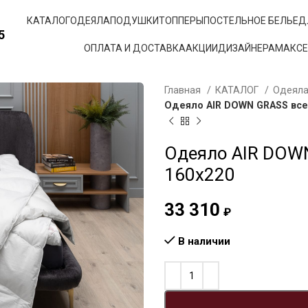
КАТАЛОГ
ОДЕЯЛА
ПОДУШКИ
ТОППЕРЫ
ПОСТЕЛЬНОЕ БЕЛЬЕ
Д
5
ОПЛАТА И ДОСТАВКА
АКЦИИ
ДИЗАЙНЕРАМ
АКС
Главная
КАТАЛОГ
Одеял
Одеяло AIR DOWN GRASS всес
Одеяло AIR DOWN
160х220
33 310
₽
В наличии