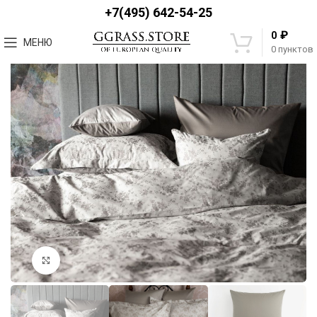
+7(495) 642-54-25
₽
0
МЕНЮ
0
пунктов
Увеличить