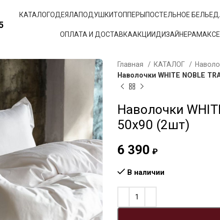
КАТАЛОГ
ОДЕЯЛА
ПОДУШКИ
ТОППЕРЫ
ПОСТЕЛЬНОЕ БЕЛЬЕ
Д
5
ОПЛАТА И ДОСТАВКА
АКЦИИ
ДИЗАЙНЕРАМ
АКС
Главная
КАТАЛОГ
Навол
Наволочки WHITE NOBLE TRA
Наволочки WHIT
50х90 (2шт)
6 390
₽
В наличии