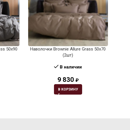
ass 50х90
Наволочки Brownie Allure Grass 50х70
Навол
(2шт)
В наличии
9 830
₽
В КОРЗИНУ