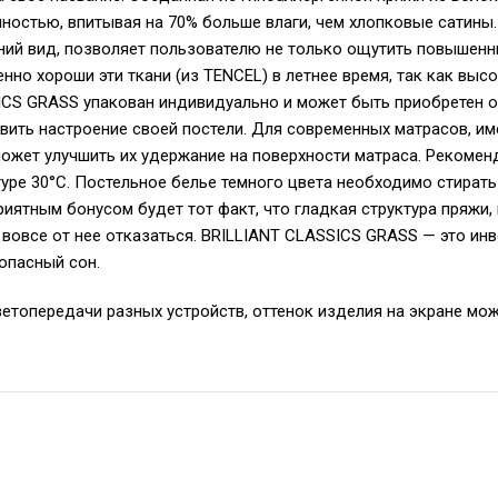
остью, впитывая на 70% больше влаги, чем хлопковые сатины.
ний вид, позволяет пользователю не только ощутить повышенн
енно хороши эти ткани (из TENCEL) в летнее время, так как в
CS GRASS упакован индивидуально и может быть приобретен от
вить настроение своей постели. Для современных матрасов, и
оможет улучшить их удержание на поверхности матраса. Реком
уре 30°С. Постельное белье темного цвета необходимо стирать
иятным бонусом будет тот факт, что гладкая структура пряжи,
 вовсе от нее отказаться. BRILLIANT CLASSICS GRASS — это инв
зопасный сон.
ветопередачи разных устройств, оттенок изделия на экране мож