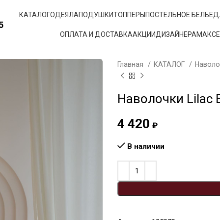
КАТАЛОГ
ОДЕЯЛА
ПОДУШКИ
ТОППЕРЫ
ПОСТЕЛЬНОЕ БЕЛЬЕ
Д
5
ОПЛАТА И ДОСТАВКА
АКЦИИ
ДИЗАЙНЕРАМ
АКС
Главная
КАТАЛОГ
Навол
Наволочки Lilac B
4 420
₽
В наличии