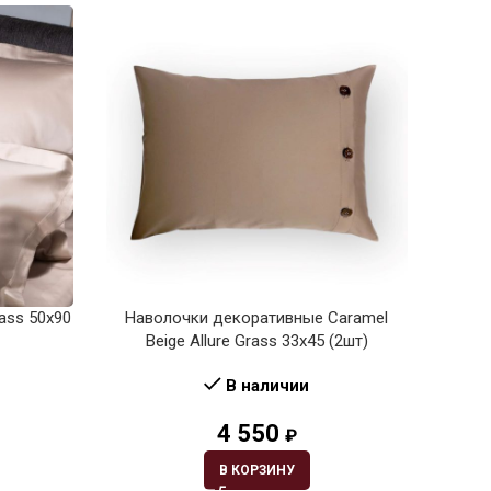
rass 50х90
Наволочки декоративные Caramel
Навол
Beige Allure Grass 33х45 (2шт)
Br
В наличии
4 550
₽
В КОРЗИНУ