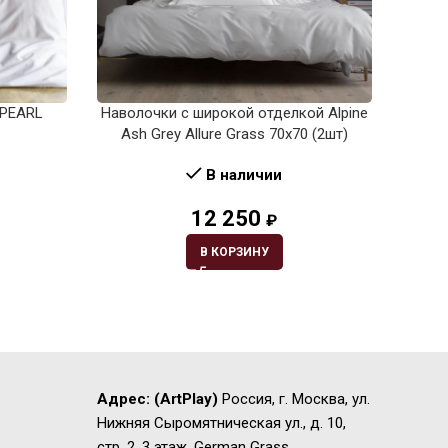
 PEARL
Наволочки с широкой отделкой Alpine
Навол
Ash Grey Allure Grass 70х70 (2шт)
В наличии
12 250
₽
₽
В КОРЗИНУ
Адрес:
(ArtPlay)
Россия, г. Москва, ул.
Нижняя Сыромятническая ул., д. 10,
стр. 2, 3 этаж, German Grass