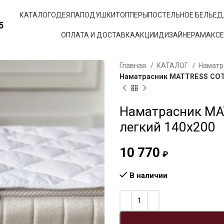
КАТАЛОГ
ОДЕЯЛА
ПОДУШКИ
ТОППЕРЫ
ПОСТЕЛЬНОЕ БЕЛЬЕ
Д
5
ОПЛАТА И ДОСТАВКА
АКЦИИ
ДИЗАЙНЕРАМ
АКС
Главная
КАТАЛОГ
Наматр
Наматрасник MATTRESS COT
Наматрасник M
легкий 140х200
10 770
₽
В наличии