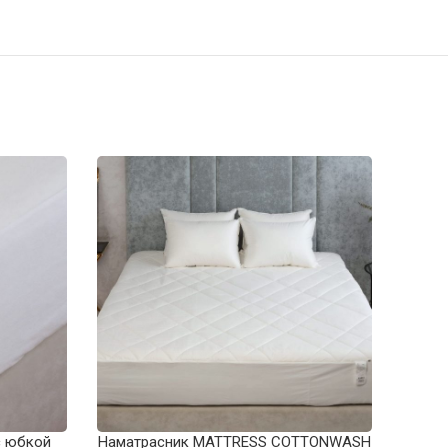
с юбкой
Наматрасник MATTRESS COTTONWASH
На