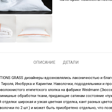
ОПИСАНИЕ
ДЕТАЛИ
ITIONS GRASS дизайнеры вдохновлялись лаконичностью и бла
, Тироля, Инсбрука и Каринтии. Наволочки, пододеяльники и п
новолокнистого египетского хлопка на фабрике Weidmann (Зюссе
финишные обработки ткани, придающие сатинам состояние «пух
 отделки: широкая и узкая цветная отделка, кант разных цвет
волочки по 2 шт.) и может быть приобретено отдельно, что по