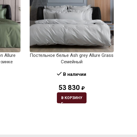
n Allure
Постельное белье Ash grey Allure Grass
Пост
езинке
Семейный
Grass
В наличии
53 830
₽
В КОРЗИНУ