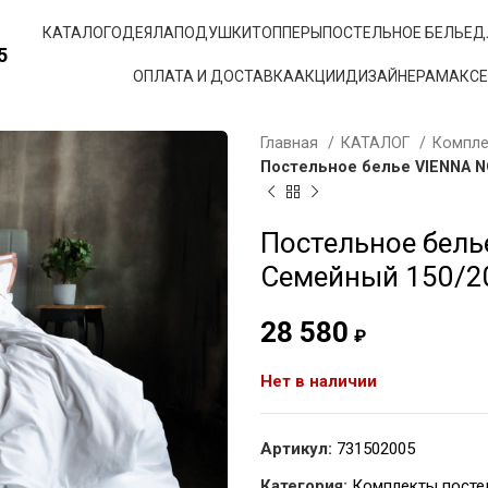
КАТАЛОГ
ОДЕЯЛА
ПОДУШКИ
ТОППЕРЫ
ПОСТЕЛЬНОЕ БЕЛЬЕ
Д
5
ОПЛАТА И ДОСТАВКА
АКЦИИ
ДИЗАЙНЕРАМ
АКС
Главная
КАТАЛОГ
Компле
Постельное белье VIENNA N
Постельное бел
Семейный 150/2
28 580
₽
Нет в наличии
Артикул:
731502005
Категория:
Комплекты посте