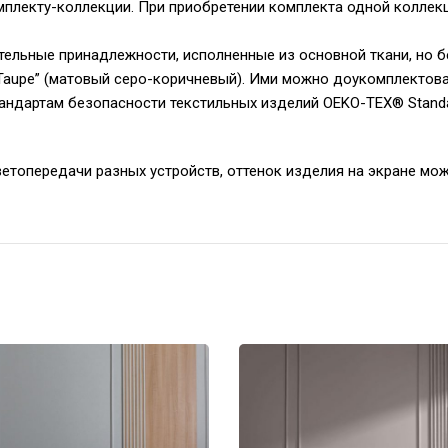
омплекту-коллекции. При приобретении комплекта одной колле
ельные принадлежности, исполненные из основной ткани, но б
и “Taupe” (матовый серо-коричневый). Ими можно доукомплектов
андартам безопасности текстильных изделий OEKO-TEX® Standa
ветопередачи разных устройств, оттенок изделия на экране мож