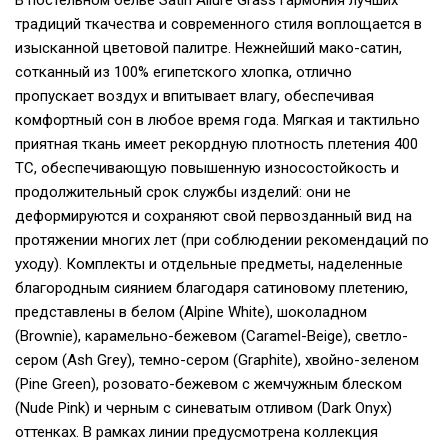
традиций ткачества и современного стиля воплощается в
изысканной цветовой палитре. Нежнейший мако-сатин,
сотканный из 100% египетского хлопка, отлично
пропускает воздух и впитывает влагу, обеспечивая
комфортный сон в любое время года. Мягкая и тактильно
приятная ткань имеет рекордную плотность плетения 400
ТС, обеспечивающую повышенную износостойкость и
продолжительный срок службы изделий: они не
деформируются и сохраняют свой первозданный вид на
протяжении многих лет (при соблюдении рекомендаций по
уходу). Комплекты и отдельные предметы, наделенные
благородным сиянием благодаря сатиновому плетению,
представлены в белом (Alpine White), шоколадном
(Brownie), карамельно-бежевом (Caramel-Beige), светло-
сером (Ash Grey), темно-сером (Graphite), хвойно-зеленом
(Pine Green), розовато-бежевом с жемчужным блеском
(Nude Pink) и черным c синеватым отливом (Dark Onyx)
оттенках. В рамках линии предусмотрена коллекция