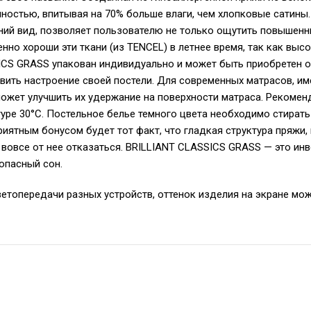
остью, впитывая на 70% больше влаги, чем хлопковые сатины.
ний вид, позволяет пользователю не только ощутить повышенн
енно хороши эти ткани (из TENCEL) в летнее время, так как в
CS GRASS упакован индивидуально и может быть приобретен от
вить настроение своей постели. Для современных матрасов, и
оможет улучшить их удержание на поверхности матраса. Реком
уре 30°С. Постельное белье темного цвета необходимо стирать
иятным бонусом будет тот факт, что гладкая структура пряжи,
 вовсе от нее отказаться. BRILLIANT CLASSICS GRASS — это инв
зопасный сон.
ветопередачи разных устройств, оттенок изделия на экране мож