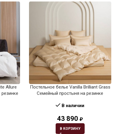
e Allure
Постельное белье Vanilla Brilliant Grass
Пост
 резинке
Семейный простыня на резинке
Gr
В наличии
43 890
₽
В КОРЗИНУ