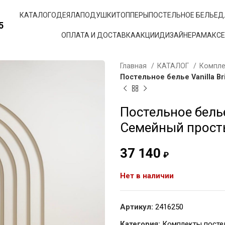
КАТАЛОГ
ОДЕЯЛА
ПОДУШКИ
ТОППЕРЫ
ПОСТЕЛЬНОЕ БЕЛЬЕ
Д
5
ОПЛАТА И ДОСТАВКА
АКЦИИ
ДИЗАЙНЕРАМ
АКС
Главная
КАТАЛОГ
Компле
Постельное белье Vanilla Br
Постельное белье 
Семейный прост
37 140
₽
Нет в наличии
Артикул:
2416250
Категория:
Комплекты посте