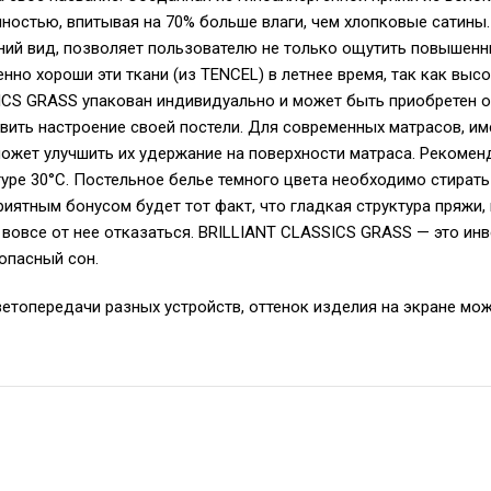
остью, впитывая на 70% больше влаги, чем хлопковые сатины.
ний вид, позволяет пользователю не только ощутить повышенн
енно хороши эти ткани (из TENCEL) в летнее время, так как в
CS GRASS упакован индивидуально и может быть приобретен от
вить настроение своей постели. Для современных матрасов, и
оможет улучшить их удержание на поверхности матраса. Реком
уре 30°С. Постельное белье темного цвета необходимо стирать
иятным бонусом будет тот факт, что гладкая структура пряжи,
 вовсе от нее отказаться. BRILLIANT CLASSICS GRASS — это инв
зопасный сон.
ветопередачи разных устройств, оттенок изделия на экране мож