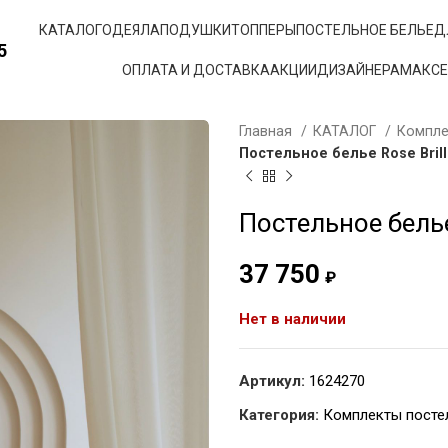
КАТАЛОГ
ОДЕЯЛА
ПОДУШКИ
ТОППЕРЫ
ПОСТЕЛЬНОЕ БЕЛЬЕ
Д
5
ОПЛАТА И ДОСТАВКА
АКЦИИ
ДИЗАЙНЕРАМ
АКС
Главная
КАТАЛОГ
Компле
Постельное белье Rose Bril
Постельное белье
37 750
₽
Нет в наличии
Артикул:
1624270
Категория:
Комплекты посте