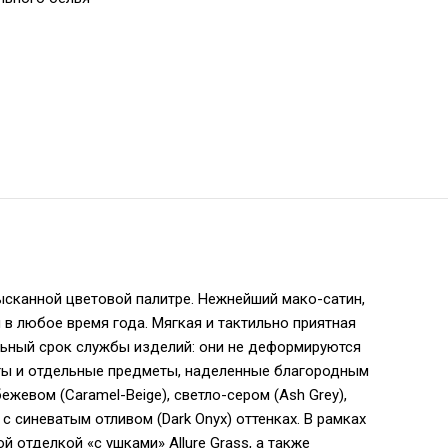
зысканной цветовой палитре. Нежнейший мако-сатин,
 в любое время года. Мягкая и тактильно приятная
ьный срок службы изделий: они не деформируются
кты и отдельные предметы, наделенные благородным
жевом (Caramel-Beige), светло-сером (Ash Grey),
c синеватым отливом (Dark Onyx) оттенках. В рамках
 отделкой «с ушками» Allure Grass, а также