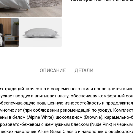
ОПИСАНИЕ
ДЕТАЛИ
чших традиций ткачества и современного стиля воплощается в и
пускает воздух и впитывает влагу, обеспечивая комфортный сон
, обеспечивающую повышенную износостойкость и продолжител
 многих лет (при соблюдении рекомендаций по уходу). Компле
ы в белом (Alpine White), шоколадном (Brownie), карамельно-бе
), розовато-бежевом с жемчужным блеском (Nude Pink) и черным 
ких наволочек Allure Grass Classic и наволочек с оксфордской