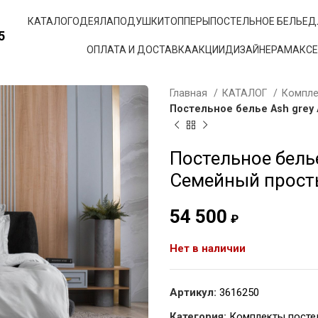
КАТАЛОГ
ОДЕЯЛА
ПОДУШКИ
ТОППЕРЫ
ПОСТЕЛЬНОЕ БЕЛЬЕ
Д
5
ОПЛАТА И ДОСТАВКА
АКЦИИ
ДИЗАЙНЕРАМ
АКС
Главная
КАТАЛОГ
Компле
Постельное белье Ash grey 
Постельное белье 
Семейный прост
54 500
₽
Нет в наличии
Артикул:
3616250
Категория:
Комплекты посте