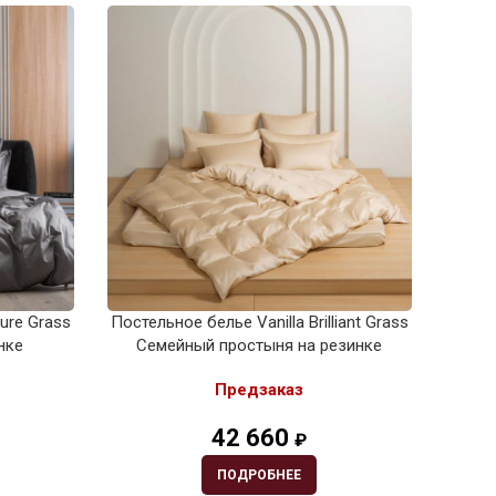
lure Grass
Постельное белье Vanilla Brilliant Grass
Пост
нке
Семейный простыня на резинке
Gr
Предзаказ
42 660
₽
ПОДРОБНЕЕ