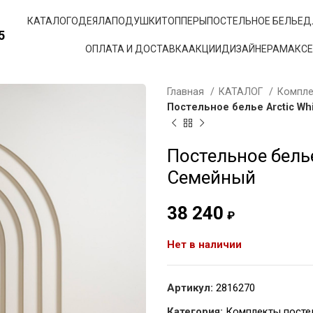
КАТАЛОГ
ОДЕЯЛА
ПОДУШКИ
ТОППЕРЫ
ПОСТЕЛЬНОЕ БЕЛЬЕ
Д
5
ОПЛАТА И ДОСТАВКА
АКЦИИ
ДИЗАЙНЕРАМ
АКС
Главная
КАТАЛОГ
Компле
Постельное белье Arctic Whi
Постельное белье 
Семейный
38 240
₽
Нет в наличии
Артикул:
2816270
Категория:
Комплекты посте