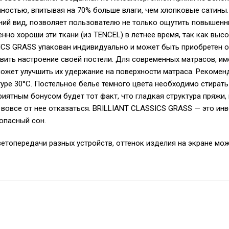
остью, впитывая на 70% больше влаги, чем хлопковые сатины.
ний вид, позволяет пользователю не только ощутить повышенн
енно хороши эти ткани (из TENCEL) в летнее время, так как в
CS GRASS упакован индивидуально и может быть приобретен от
вить настроение своей постели. Для современных матрасов, и
оможет улучшить их удержание на поверхности матраса. Реком
уре 30°С. Постельное белье темного цвета необходимо стирать
иятным бонусом будет тот факт, что гладкая структура пряжи,
 вовсе от нее отказаться. BRILLIANT CLASSICS GRASS — это инв
зопасный сон.
ветопередачи разных устройств, оттенок изделия на экране мож