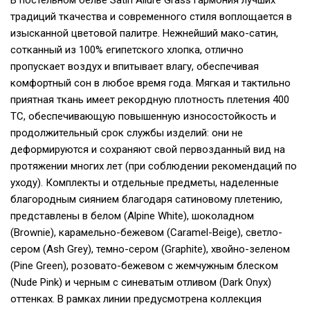
традиций ткачества и современного стиля воплощается в
изысканной цветовой палитре. Нежнейший мако-сатин,
сотканный из 100% египетского хлопка, отлично
пропускает воздух и впитывает влагу, обеспечивая
комфортный сон в любое время года. Мягкая и тактильно
приятная ткань имеет рекордную плотность плетения 400
ТС, обеспечивающую повышенную износостойкость и
продолжительный срок службы изделий: они не
деформируются и сохраняют свой первозданный вид на
протяжении многих лет (при соблюдении рекомендаций по
уходу). Комплекты и отдельные предметы, наделенные
благородным сиянием благодаря сатиновому плетению,
представлены в белом (Alpine White), шоколадном
(Brownie), карамельно-бежевом (Caramel-Beige), светло-
сером (Ash Grey), темно-сером (Graphite), хвойно-зеленом
(Pine Green), розовато-бежевом с жемчужным блеском
(Nude Pink) и черным c синеватым отливом (Dark Onyx)
оттенках. В рамках линии предусмотрена коллекция