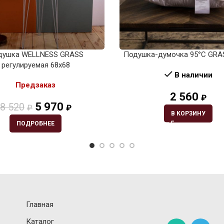
душка WELLNESS GRASS
Подушка-думочка 95°C GRA
регулируемая 68х68
В наличии
Предзаказ
2 560
₽
5 970
8 520
₽
₽
В КОРЗИНУ
ПОДРОБНЕЕ
Главная
Каталог