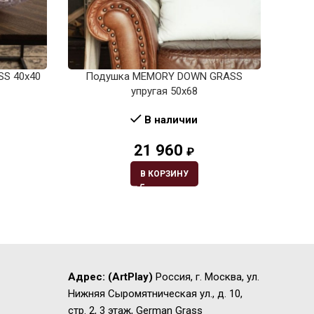
SS 40х40
Подушка MEMORY DOWN GRASS
По
упругая 50х68
В наличии
21 960
₽
В КОРЗИНУ
Адрес:
(ArtPlay)
Россия, г. Москва, ул.
Нижняя Сыромятническая ул., д. 10,
стр. 2, 3 этаж, German Grass