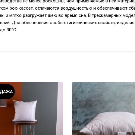
оизводства не менее роскошны, чем применяемые в ней матери
ухом box-кассет, отличаются воздушностью и обеспечивают сб
 и мягко разгружает шею во время сна. В трехкамерных модел
елий. Для обеспечения особых гигиенических свойств, издели
до 30°С.
ОДАЖА