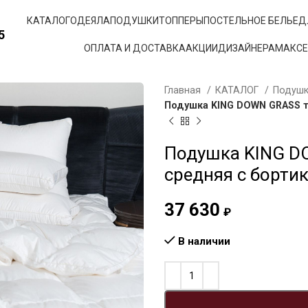
КАТАЛОГ
ОДЕЯЛА
ПОДУШКИ
ТОППЕРЫ
ПОСТЕЛЬНОЕ БЕЛЬЕ
Д
5
ОПЛАТА И ДОСТАВКА
АКЦИИ
ДИЗАЙНЕРАМ
АКС
Главная
КАТАЛОГ
Подуш
Подушка KING DOWN GRASS т
Подушка KING D
средняя с борти
37 630
₽
В наличии