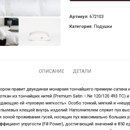
Артикул:
672103
Категория:
Подушки
ОПИСАНИЕ
ДЕТАЛИ
тором правит двуединая монархия тончайшего премиум-сатина и 
кан из тончайших нитей (Premium Satin – Nе 120/120 493 ТС) 
дающую ей «пуховую мягкость». Особо тонкий, мягкий и «неш
пылевых клещей внутрь изделий. Наполнителем служит пух выс
я зоной проживания гусей, носящих пух максимально больших ра
ициент упругости (Fill Power), достигающий значений в 850 ед