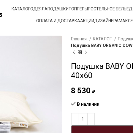
КАТАЛОГ
ОДЕЯЛА
ПОДУШКИ
ТОППЕРЫ
ПОСТЕЛЬНОЕ БЕЛЬЕ
Д
5
ОПЛАТА И ДОСТАВКА
АКЦИИ
ДИЗАЙНЕРАМ
АКС
Главная
КАТАЛОГ
Подуш
Подушка BABY ORGANIC DOWN
Подушка BABY O
40х60
8 530
₽
В наличии