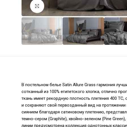
Увеличить
В постельном белье Satin Allure Grass гармония лу
сотканный из 100% египетского хлопка, отлично про
ткань имеет рекордную плотность плетения 400 ТС
и сохраняют свой первозданный вид на протяжении
сиянием благодаря сатиновому плетению, представлен
темно-сером (Graphite), хвойно-зеленом (Pine Green
линии предусмотрена коллекция однотонных классичес