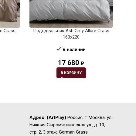
e Grass
Пододеяльник Ash Grey Allure Grass
Подо
160х220
В наличии
17 680
₽
В КОРЗИНУ
Адрес:
(ArtPlay)
Россия, г. Москва, ул.
Нижняя Сыромятническая ул., д. 10,
стр. 2, 3 этаж, German Grass