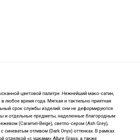
зысканной цветовой палитре. Нежнейший мако-сатин,
 в любое время года. Мягкая и тактильно приятная
ьный срок службы изделий: они не деформируются
кты и отдельные предметы, наделенные благородным
жевом (Caramel-Beige), светло-сером (Ash Grey),
c синеватым отливом (Dark Onyx) оттенках. В рамках
 отделкой «с ушками» Allure Grass, а также