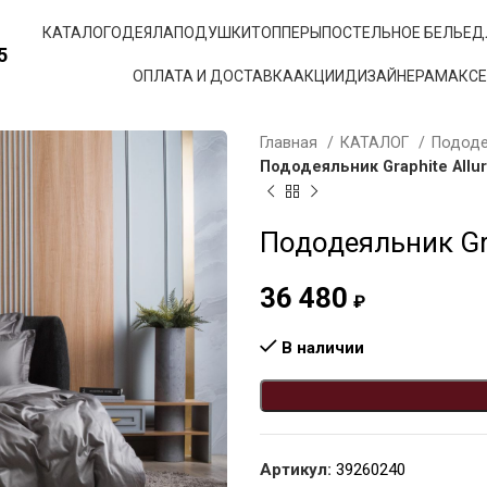
КАТАЛОГ
ОДЕЯЛА
ПОДУШКИ
ТОППЕРЫ
ПОСТЕЛЬНОЕ БЕЛЬЕ
Д
5
ОПЛАТА И ДОСТАВКА
АКЦИИ
ДИЗАЙНЕРАМ
АКС
Главная
КАТАЛОГ
Подод
Пододеяльник Graphite Allur
Пододеяльник Gra
36 480
₽
В наличии
Артикул:
39260240