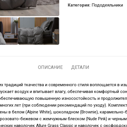
Категория:
Пододеяльники
ОПИСАНИЕ
ДЕТАЛИ
чших традиций ткачества и современного стиля воплощается в и
пускает воздух и впитывает влагу, обеспечивая комфортный сон
, обеспечивающую повышенную износостойкость и продолжител
 многих лет (при соблюдении рекомендаций по уходу). Компле
ы в белом (Alpine White), шоколадном (Brownie), карамельно-бе
), розовато-бежевом с жемчужным блеском (Nude Pink) и черным 
ких наволочек Allure Grass Classic и наволочек с оксфордской