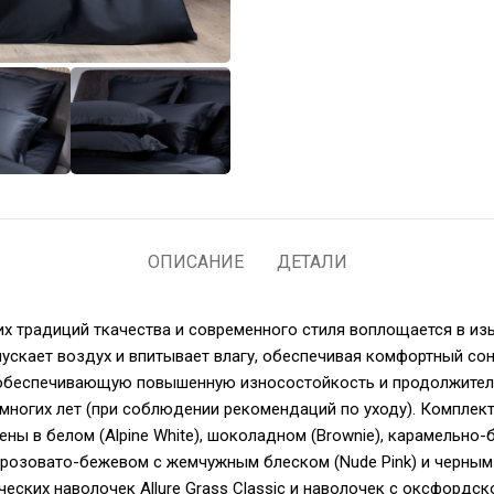
ОПИСАНИЕ
ДЕТАЛИ
чших традиций ткачества и современного стиля воплощается в и
пускает воздух и впитывает влагу, обеспечивая комфортный сон
, обеспечивающую повышенную износостойкость и продолжител
 многих лет (при соблюдении рекомендаций по уходу). Компле
ы в белом (Alpine White), шоколадном (Brownie), карамельно-бе
), розовато-бежевом с жемчужным блеском (Nude Pink) и черным 
ких наволочек Allure Grass Classic и наволочек с оксфордской