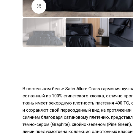
Увеличить
В постельном белье Satin Allure Grass гармония лу
сотканный из 100% египетского хлопка, отлично про
ткань имеет рекордную плотность плетения 400 ТС
и сохраняют свой первозданный вид на протяжении
сиянием благодаря сатиновому плетению, представлен
темно-сером (Graphite), хвойно-зеленом (Pine Green
линии предусмотрена коллекция однотонных классичес