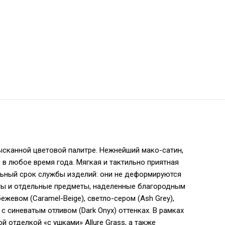
зысканной цветовой палитре. Нежнейший мако-сатин,
 в любое время года. Мягкая и тактильно приятная
ьный срок службы изделий: они не деформируются
кты и отдельные предметы, наделенные благородным
жевом (Caramel-Beige), светло-сером (Ash Grey),
c синеватым отливом (Dark Onyx) оттенках. В рамках
 отделкой «с ушками» Allure Grass, а также