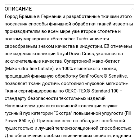
ОПИСАНИЕ
Город Бра́мше в Германии и разработанные ткачами этого
поселения способы финишной обработки тканей известны
производителям во всем мире уже второе столетие и
поэтому маркировка «Bramscher Tuch» является
своеобразным знаком качества в индустрии. Ей отмечены
все изделия коллекции Royal Down Grass, указывая на
исключительные качества. Супертонкий мако-батист
(Mako-ultra fine batiste), из 100% египетского хлопка,
прошедший финишную обработку SanProCare® Sensitive,
позволяет ткани достичь состояния «пуховой мягкости».
Ткани сертифицированы по OEKO-TEX® Standard 100 –
стандарту безопасности текстильных изделий.
Наполнителем для эксклюзивной коллекции служит
гусиный пух категории “Экстра” повышенной упругости (Fill
Power 850 ед). При малом весе он обладает особенной
пушистостью и лучшей теплоизоляционной способностью.
Для обеспечения особых гигиенических свойств, изделия