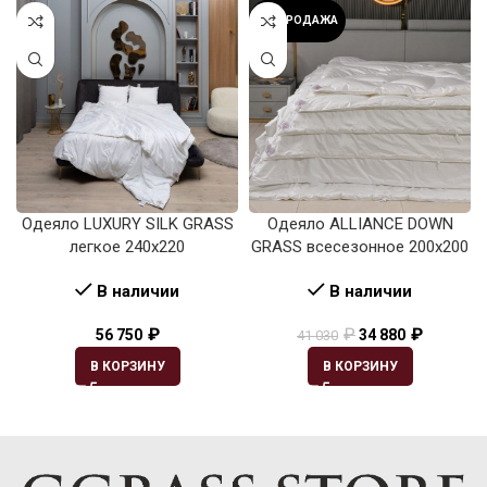
РАСПРОДАЖА
Одеяло LUXURY SILK GRASS
Одеяло ALLIANCE DOWN
легкое 240х220
GRASS всесезонное 200х200
В наличии
В наличии
₽
₽
₽
56 750
34 880
41 030
В КОРЗИНУ
В КОРЗИНУ