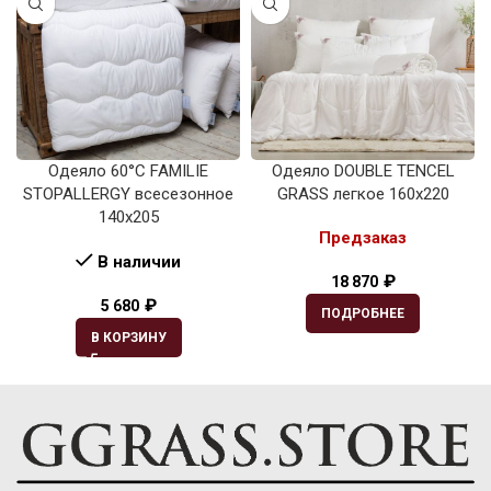
Одеяло 60°C FAMILIE
Одеяло DOUBLE TENCEL
STOPALLERGY всесезонное
GRASS легкое 160х220
140х205
Предзаказ
В наличии
₽
18 870
₽
5 680
ПОДРОБНЕЕ
В КОРЗИНУ