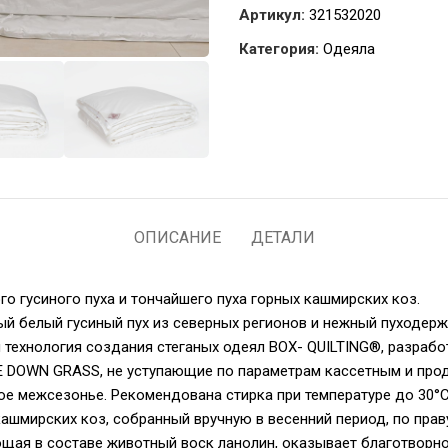
Артикул:
321532020
Категория:
Одеяла
ОПИСАНИЕ
ДЕТАЛИ
го гусиного пуха и тончайшего пуха горных кашмирских коз.
й белый гусиный пух из северных регионов и нежный пуходер
ая технология создания стеганых одеял BOX- QUILTING®, разраб
E DOWN GRASS, не уступающие по параметрам кассетным и прод
ое межсезонье. Рекомендована стирка при температуре до 30°С
шмирских коз, собранный вручную в весенний период, по праву
щая в составе животный воск ланолин, оказывает благотворное