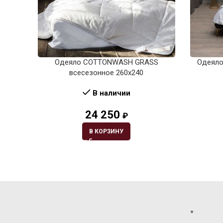
Одеяло СOTTONWASH GRASS
Одеяло
всесезонное 260х240
В наличии
24 250
₽
В КОРЗИНУ