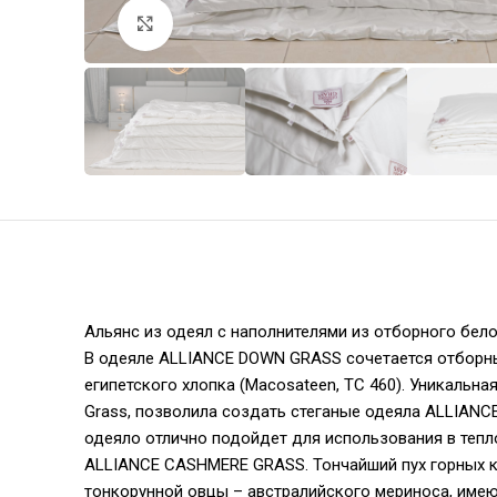
Увеличить
Альянс из одеял с наполнителями из отборного бело
В одеяле ALLIANCE DOWN GRASS сочетается отборны
египетского хлопка (Macosateen, TC 460). Уникальн
Grass, позволила создать стеганые одеяла ALLIANC
одеяло отлично подойдет для использования в тепл
ALLIANCE CASHMERE GRASS. Тончайший пух горных ка
тонкорунной овцы – австралийского мериноса, имею