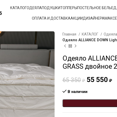
КАТАЛОГ
ОДЕЯЛА
ПОДУШКИ
ТОППЕРЫ
ПОСТЕЛЬНОЕ БЕЛЬЕ
Д
5
ОПЛАТА И ДОСТАВКА
АКЦИИ
ДИЗАЙНЕРАМ
АКС
Главная
КАТАЛОГ
Одеял
Одеяло ALLIANCE DOWN Ligh
Одеяло ALLIANC
GRASS двойное 
55 550
65 350
₽
₽
В наличии