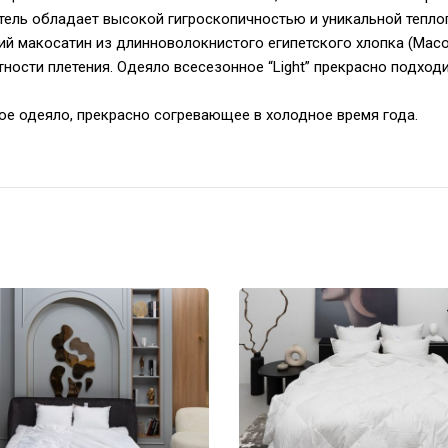
тель обладает высокой гигроскопичностью и уникальной тепло
й макосатин из длинноволокнистого египетского хлопка (Maco
ости плетения. Одеяло всесезонное “Light” прекрасно подходи
лое одеяло, прекрасно согревающее в холодное время года.