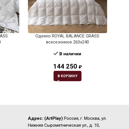
RASS
Одеяло ROYAL BALANCE GRASS
Од
0
всесезонное 260х240
В наличии
144 250
₽
В КОРЗИНУ
Адрес:
(ArtPlay)
Россия, г. Москва, ул.
Нижняя Сыромятническая ул., д. 10,