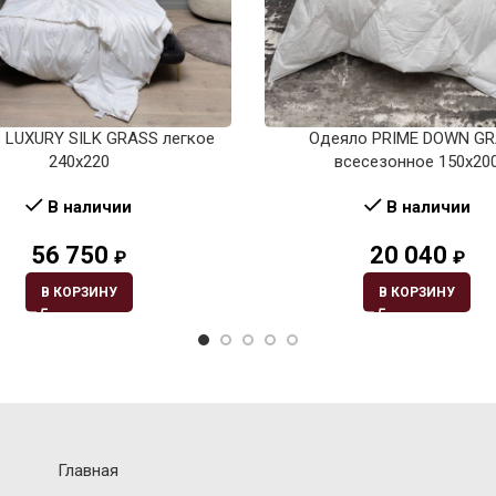
 LUXURY SILK GRASS легкое
Одеяло PRIME DOWN G
240х220
всесезонное 150х20
В наличии
В наличии
56 750
20 040
₽
₽
В КОРЗИНУ
В КОРЗИНУ
Главная