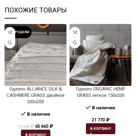
ПОХОЖИЕ ТОВАРЫ
РАСПРОДАЖА
Одеяло ALLIANCE SILK &
Одеяло ORGANIC HEMP
CASHMERE GRASS двойное
GRASS легкое 150х200
200х200
В наличии
В наличии
₽
21 770
₽
₽
65 660
77 240
В КОРЗИНУ
В КОРЗИНУ