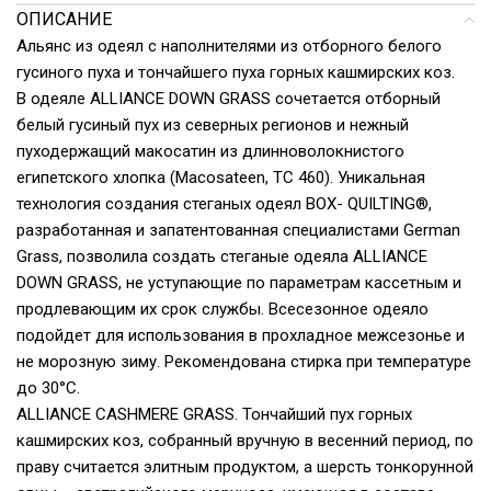
ОПИСАНИЕ
Альянс из одеял с наполнителями из отборного белого
гусиного пуха и тончайшего пуха горных кашмирских коз.
В одеяле ALLIANCE DOWN GRASS сочетается отборный
белый гусиный пух из северных регионов и нежный
пуходержащий макосатин из длинноволокнистого
египетского хлопка (Macosateen, TC 460). Уникальная
технология создания стеганых одеял BOX- QUILTING®,
разработанная и запатентованная специалистами German
Grass, позволила создать стеганые одеяла ALLIANCE
DOWN GRASS, не уступающие по параметрам кассетным и
продлевающим их срок службы. Всесезонное одеяло
подойдет для использования в прохладное межсезонье и
не морозную зиму. Рекомендована стирка при температуре
до 30°С.
ALLIANCE CASHMERE GRASS. Тончайший пух горных
кашмирских коз, собранный вручную в весенний период, по
праву считается элитным продуктом, а шерсть тонкорунной