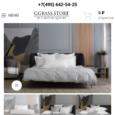
+7(495) 642-54-25
₽
0
МЕНЮ
0
пунктов
Увеличить