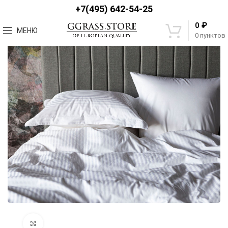
+7(495) 642-54-25
₽
0
МЕНЮ
0
пунктов
Увеличить