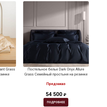
iant Grass
Постельное белье Dark Onyx Allure
Посте
езинке
Grass Семейный простыня на резинке
Gr
Предзаказ
54 500
₽
ПОДРОБНЕЕ