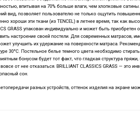
остью, впитывая на 70% больше влаги, чем хлопковые сатины.
ний вид, позволяет пользователю не только ощутить повышенн
енно хороши эти ткани (из TENCEL) в летнее время, так как в
CS GRASS упакован индивидуально и может быть приобретен от
вить настроение своей постели. Для современных матрасов, и
оможет улучшить их удержание на поверхности матраса. Реком
уре 30°С. Постельное белье темного цвета необходимо стирать
иятным бонусом будет тот факт, что гладкая структура пряжи,
 вовсе от нее отказаться. BRILLIANT CLASSICS GRASS — это инв
зопасный сон.
ветопередачи разных устройств, оттенок изделия на экране мож