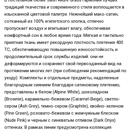
традиций ткачества и современного стиля воплощается в
изысканной цветовой палитре. Нежнейший мако-сатин,
сотканный из 100% египетского хлопка, отлично
пропускает воздух и впитывает влагу, обеспечивая
комфортный сон в любое время года. Мягкая и тактильно
приятная ткань имеет рекордную плотность плетения 400
ТС, обеспечивающую повышенную износостойкость и
продолжительный срок службы изделий: они не
деформируются и сохраняют свой первозданный вид на
протяжении многих лет (при соблюдении рекомендаций по
уходу). Комплекты и отдельные предметы, наделенные
благородным сиянием благодаря сатиновому плетению,
представлены в белом (Alpine White), шоколадном
(Brownie), карамельно-бежевом (Caramel-Beige), светло-
сером (Ash Grey), темно-сером (Graphite), хвойно-зеленом
(Pine Green), розовато-бежевом с жемчужным блеском
(Nude Pink) и черным c синеватым отливом (Dark Onyx)
оттенках. В рамках линии предусмотрена коллекция