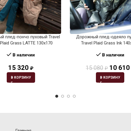
й плед-пончо пуховый Travel
Дорожный плед-одеяло п
Plaid Grass LATTE 130х170
Travel Plaid Grass Ink 14
В наличии
В наличии
15 320
10 610
15 080
₽
₽
В КОРЗИНУ
В КОРЗИНУ
Главная