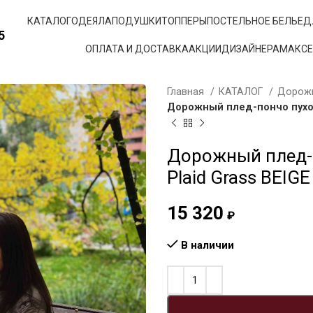
КАТАЛОГ
ОДЕЯЛА
ПОДУШКИ
ТОППЕРЫ
ПОСТЕЛЬНОЕ БЕЛЬЕ
Д
5
ОПЛАТА И ДОСТАВКА
АКЦИИ
ДИЗАЙНЕРАМ
АКС
Главная
КАТАЛОГ
Дорож
Дорожный плед-пончо пуховы
Дорожный плед-п
Plaid Grass BEIG
15 320
₽
В наличии