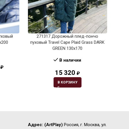
уховый
271317 Дорожный плед-пончо
До
0х200
пуховый Travel Cape Plaid Grass DARK
Tra
GREEN 130х170
В наличии
₽
15 320
₽
В КОРЗИНУ
Адрес:
(ArtPlay)
Россия, г. Москва, ул.